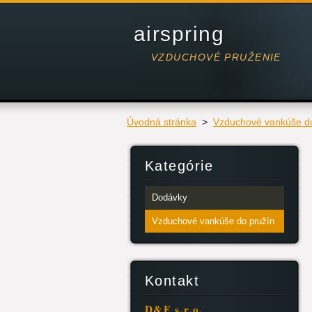
airspring
VZDUCHOVÉ PRUŽENIE
Úvodná stránka
>
Vzduchové vankúše do
Kategórie
Dodávky
Vzduchové vankúše do pružín
Kontakt
D&F s.r.o.