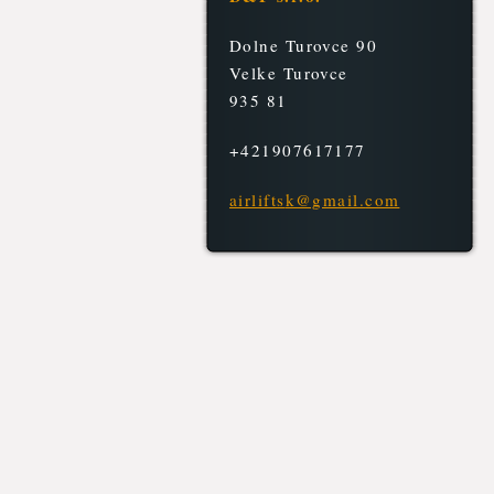
Dolne Turovce 90
Velke Turovce
935 81
+421907617177
airlifts
k@gmail.
com