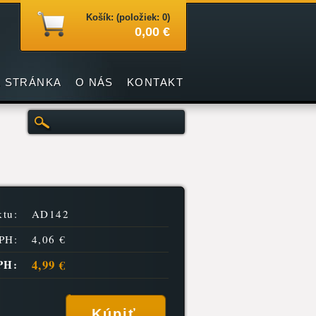
Košík: (položiek: 0)
0,00 €
 STRÁNKA
O NÁS
KONTAKT
tu:
AD142
PH:
4,06 €
4,99 €
PH: