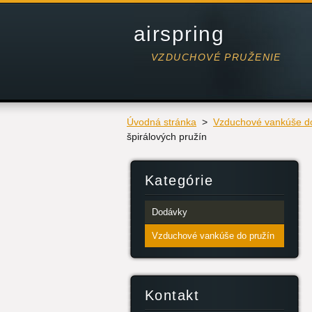
airspring
VZDUCHOVÉ PRUŽENIE
Úvodná stránka
>
Vzduchové vankúše do
špirálových pružín
Kategórie
Dodávky
Vzduchové vankúše do pružín
Kontakt