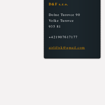
D&F s.r.o.
Dolne Turovce 90
Velke Turovce
935 81
+421907617177
airlifts
k@gmail.
com