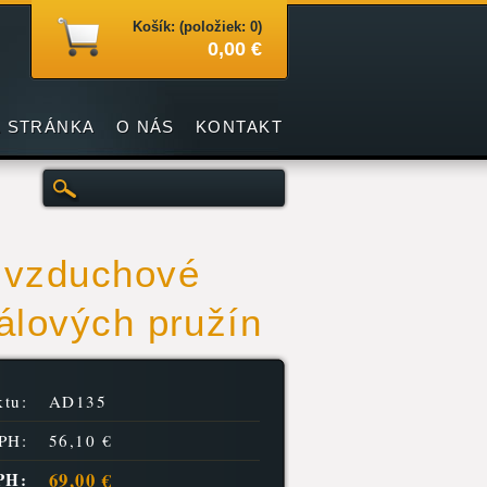
Košík: (položiek: 0)
0,00 €
 STRÁNKA
O NÁS
KONTAKT
é vzduchové
álových pružín
tu:
AD135
PH:
56,10 €
69,00 €
PH: