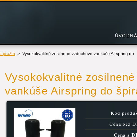
ÚVODNÁ
 pružín
>
Vysokokvalitné zosilnené vzduchové vankúše Airspring do
Vysokokvalitné zosilnen
vankúše Airspring do špir
Kód produk
Cena bez D
Cena s D